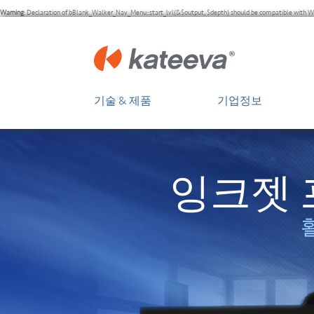
Warning
: Declaration of bBlank_Walker_Nav_Menu::start_lvl(&$output, $depth) should be compatible with Wa
기술 & 제품
기업정보
디스플레이 분야의 혁신
개요
OLED의 장점
경영진
잉크젯 
Kateeva 플랫폼
이사회
투자정보
자문단