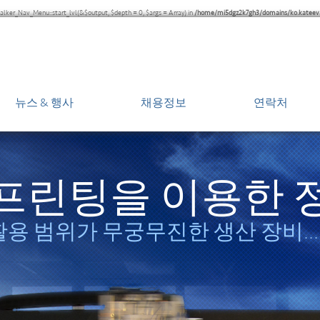
lker_Nav_Menu::start_lvl(&$output, $depth = 0, $args = Array) in
/home/mi5dgz2k7gh3/domains/ko.kateev
뉴스 & 행사
채용정보
연락처
보도자료
각 지역 사
뉴스 보도
서비스 & 
프린팅을 이용한 
예정된 행사
활용 범위가 무궁무진한 생산 장비…