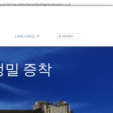
a.com/html/wp-content/themes/BlankPage/functions.php
on line
0
LANGUAGE
무소
기술지원
정밀 증착
…