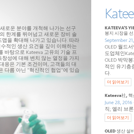
Kat
지로 새로운 분야를 개척해 나가는 선구
KATEEVA’S 
봉지 시장을 
기술의 한계를 뛰어넘고 새로운 장비 솔
맵을 확대해 나가고 있습니다. 따라
September 21,
의 필수적인 생산 요건을 깊이 이해하는
OLED 월드서밋
바탕으로 Kateeva 고유의 기술 프
도업체인Katee
창성에 대해 변치 않는 열정을 가지
OLED 박막봉지(
대응은 기본 조건이며, 고객들의 대
적인 유기층
 다름 아닌 “혁신적인 협업”에 있습
다.
더 읽어보기
Kateeva社,
June 28, 2016
직; 엘리 브
더 읽어보기
OLED 생산 설비