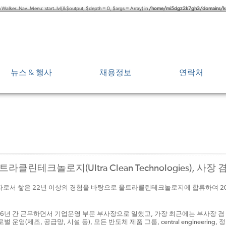
h Walker_Nav_Menu::start_lvl(&$output, $depth = 0, $args = Array) in
/home/mi5dgz2k7gh3/domains/ko.
뉴스 & 행사
채용정보
연락처
보도자료
각 지역 사
뉴스 보도
서비스 & 
예정된 행사
트라클린테크놀로지(Ultra Clean Technologies), 사
로서 쌓은 22년 이상의 경험을 바탕으로 울트라클린테크놀로지에 합류하여 2011
년 간 근무하면서 기업운영 부문 부사장으로 일했고, 가장 최근에는 부사장 겸 
제조, 공급망, 시설 등), 모든 반도체 제품 그룹, central engineering,