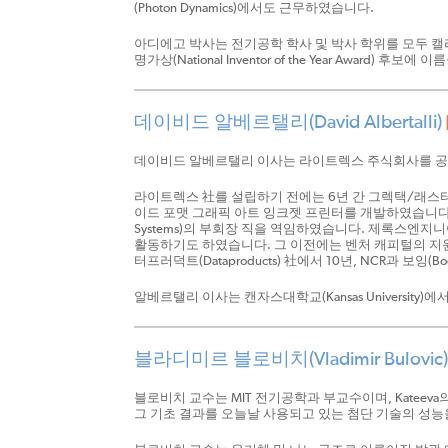
(Photon Dynamics)에서도 근무하였습니다.
아디에고 박사는 전기공학 학사 및 박사 학위를 모두 캘리포니아대
명가상(National Inventor of the Year Award) 
데이비드 알베르탤리(David Albertalli)
데이비드 알베르탤리 이사는 라이트렉스 주식회사를 공동 
라이트렉스 社를 설립하기 전에는 6년 간 그렉택/래스터그래픽
이드 포맷 그래픽 아트 잉크젯 프린터를 개발하였습니다. 
Systems)의 부회장 직을 역임하였습니다. 제록스엔지니어링
활동하기도 하였습니다. 그 이전에는 벤처 캐피털의 지
터프러덕트(Dataproducts) 社에서 10년, NCR과 보잉(
알베르탤리 이사는 캔자스대학교(Kansas Universit
블라디미르 블로비치(Vladimir Bulovic
블로비치 교수는 MIT 전기공학과 부교수이며, Katee
그 기초 결과를 오늘날 사용되고 있는 첨단 기술의 성능