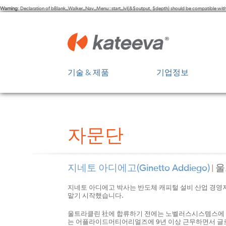
Warning
: Declaration of bBlank_Walker_Nav_Menu::start_lvl(&$output, $depth) should be compatible wit
기술 & 제품
기업정보
디스플레이 분야의 혁신
개요
OLED의 장점
경영진
자문단
Kateeva 플랫폼
이사회
투자정보
지네토 아디에고(Ginetto Addiego)
울
|
자문단
지네토 아디에고 박사는 반도체 캐피털 설비 산업 경영자
맡기 시작했습니다.
울트라클린 社에 합류하기 전에는 노벨러스시스템스에 6
는 어플라이드머티어리얼즈에 9년 이상 근무하면서 글로벌 운영(