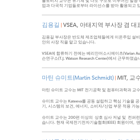
블로비치 교수는 유기체 및 나노 구조로 이루어진 발광 
업과 다국적 기업들로부터 라이선스를 받아 활용되고 
김용길
VSEA, 아태지역 부사장 겸 대표
|
김용길 부사장은 반도체 제조업체들에게 이온주입 설비를 공급하는
안의 사장 직을 맡고 있습니다.
VSEA에 합류하기 전에는 베리안어소시에이츠(Varian A
슨연구소(T.J. Watson Research Center)에
마틴 슈미트(Martin Schmidt)
MIT, 
|
마틴 슈미트 교수는 MIT 전기공학 및 컴퓨터과학과 교
슈미트 교수는 Kateeva를 공동 설립하고 핵심 기술을
기, 시스템의 보건, 에너지, 소비자/산업 부문 적용 가
슈미트 교수는 200편 이상의 상호 심사 저널 및 컨퍼
습니다. 현재 국제전기전자기술협회(IEEE) 회원이며, 덴마크공과